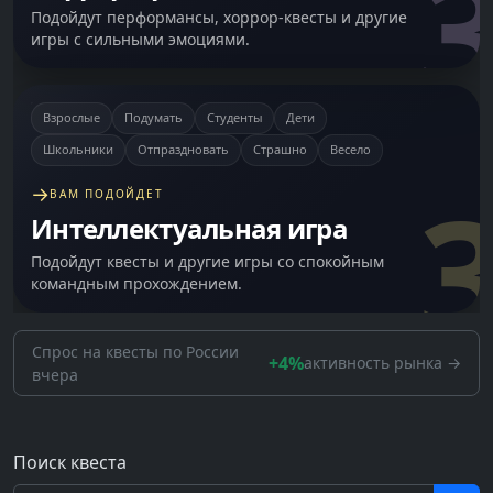
3
Подойдут перформансы, хоррор-квесты и другие
игры с сильными эмоциями.
Взрослые
Подумать
Студенты
Дети
Школьники
Отпраздновать
Страшно
Весело
3
→
ВАМ ПОДОЙДЕТ
Интеллектуальная игра
Подойдут квесты и другие игры со спокойным
командным прохождением.
Спрос на квесты
по России
+4%
активность рынка →
вчера
Поиск квеста