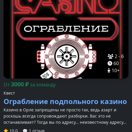
2
-
6
60
10
+
3000
₽
От
за команду
Квест
Ограбление подпольного казино
Казино в Орле запрещены не просто так, ведь азарт и
роскошь всегда сопровождают разборки. Вас это не
останавливает? Тогда вы по адресу… неизвестному адресу…
10.0
1 отзыв