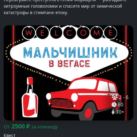
хитроумные головоломки и спасите мир от химической
катастрофы в стимпанк-эпоху.
2
-
6
60
10
+
2500
₽
От
за команду
Квест