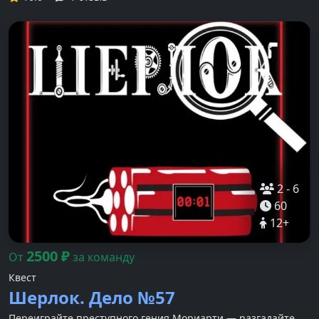
2
-
6
60
12
+
2500
₽
От
за команду
Квест
Шерлок. Дело №57
Переиграйте преступного гения Мориарти — разгадайте