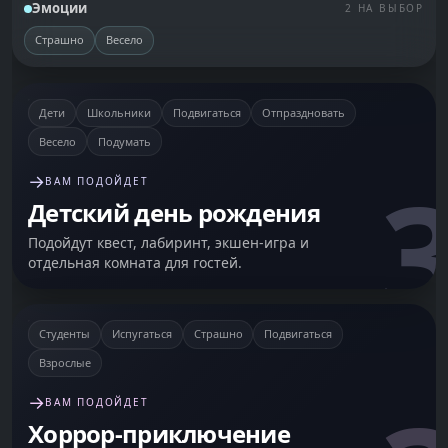
Эмоции
2 НА ВЫБОР
Страшно
Весело
Дети
Школьники
Подвигаться
Отпраздновать
Весело
Подумать
3
→
ВАМ ПОДОЙДЕТ
Детский день рождения
Подойдут квест, лабиринт, экшен-игра и
отдельная комната для гостей.
Студенты
Испугаться
Страшно
Подвигаться
Взрослые
→
ВАМ ПОДОЙДЕТ
Хоррор-приключение