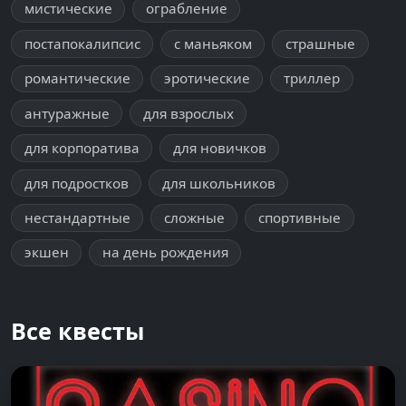
мистические
ограбление
постапокалипсис
с маньяком
страшные
романтические
эротические
триллер
антуражные
для взрослых
для корпоратива
для новичков
для подростков
для школьников
нестандартные
сложные
спортивные
экшен
на день рождения
Все квесты